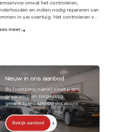
emservice omvat het controleren,
nderhouden en indien nodig repareren van
emmen in uw voertuig. Het controleren van
e remmen op slijtage, het vervangen van
ees meer
ersleten remblokken en/of remschijven, en
et waarborgen van een goede werking van
et remsysteem.
Nieuw in ons aanbod
Bij [company_name] vindt u een
gevarieerd en zorgvuldig
geselecteerd aanbod occasions.
Bekijk aanbod