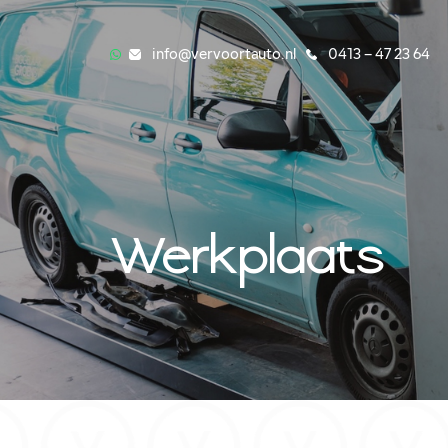
info@vervoortauto.nl
0413 – 47 23 64
Werkplaats