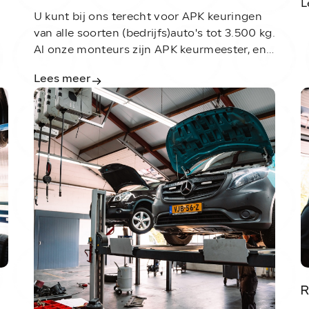
L
r.
d
U kunt bij ons terecht voor APK keuringen
a
van alle soorten (bedrijfs)auto's tot 3.500 kg.
o
Al onze monteurs zijn APK keurmeester, en
getraind om eerlijk en transparant te keuren.
Lees meer