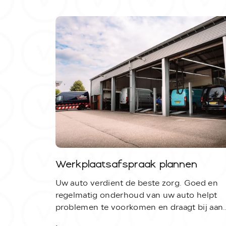
Home
Diensten
Vacatures
Verkocht
Werkplaatsafspraak plannen
Uw auto verdient de beste zorg. Goed en
regelmatig onderhoud van uw auto helpt
Contact:
problemen te voorkomen en draagt bij aan
uw veiligheid. Bij Autobedrijf Vervoort in