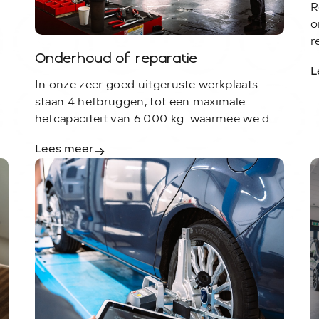
R
o
r
Onderhoud of reparatie
d
L
v
In onze zeer goed uitgeruste werkplaats
h
staan 4 hefbruggen, tot een maximale
h
hefcapaciteit van 6.000 kg. waarmee we de
kleinste personenauto tot de grootste
Lees meer
lichte- bedrijfswagens kunnen
onderhouden.