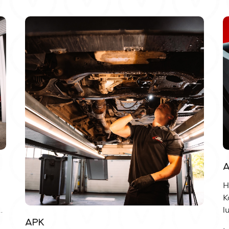
A
H
K
info@ve
l
APK
h