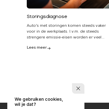
Storingsdiagnose
Auto's met storingen komen steeds vaker
voor in de werkplaats. I.v.m. de steeds
strengere emissie-eisen worden er veel
complexe technieken toegepast op een
Lees meer
motor.
We gebruiken cookies,
wil je dat?