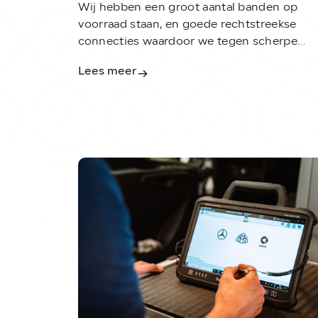
Wij hebben een groot aantal banden op
voorraad staan, en goede rechtstreekse
connecties waardoor we tegen scherpe
prijzen banden aan kunnen bieden. Tevens
Lees meer
geven wij adviezen wat voor band u het
beste