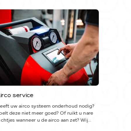
Aanbod
Werkplaats
Over ons
Contact
irco service
eeft uw airco systeem onderhoud nodig?
oelt deze niet meer goed? Of ruikt u nare
rvoortauto.nl
0413 – 47 23 64
uchtjes wanneer u de airco aan zet? Wij
ebben de apparatuur om het een goede