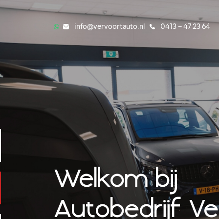
info@vervoortauto.nl
0413 – 47 23 64
Welkom bij
Autobedrijf V