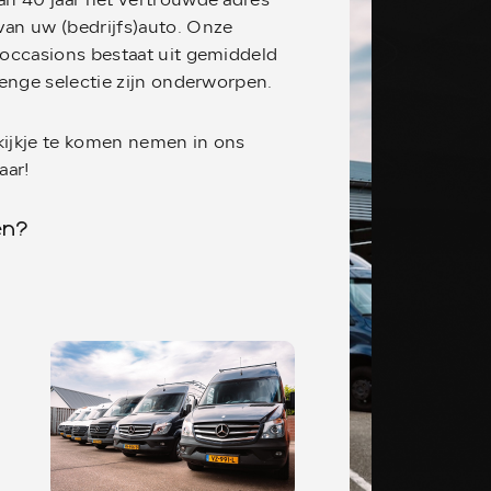
n 40 jaar het vertrouwde adres
an uw (bedrijfs)auto. Onze
occasions bestaat uit gemiddeld
renge selectie zijn onderworpen.
ijkje te komen nemen in ons
laar!
en?