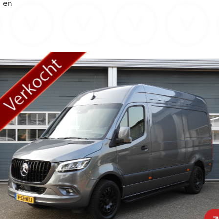
d en
.