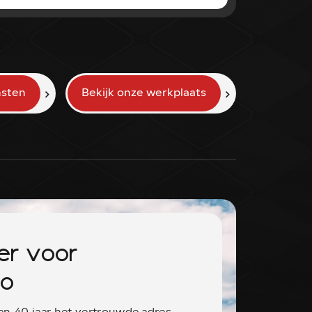
nsten
Bekijk onze werkplaats
er voor
to