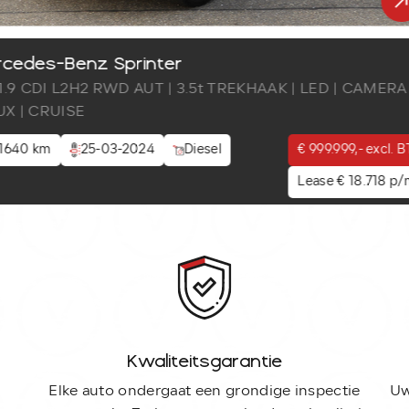
cedes-Benz Sprinter
 1.9 CDI L2H2 RWD AUT | 3.5t TREKHAAK | LED | CAMERA 
X | CRUISE
1640 km
25-03-2024
Diesel
€ 999.999,- excl.
Lease € 18.718 p
Kwaliteitsgarantie
Elke auto ondergaat een grondige inspectie
Uw