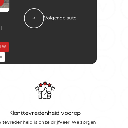
Volgende auto
|
 BTW
/m
Klanttevredenheid voorop
 tevredenheid is onze drijfveer. We zorgen