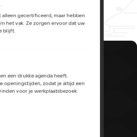
APK
e
U kunt bij ons te
 alleen gecertificeerd, maar hebben
(bedrijfs)auto's t
 in het vak. Ze zorgen ervoor dat uw
keurmeester, en ge
 blijft.
keuren.
een een drukke agenda heeft.
openingstijden, zodat je altijd een
inden voor je werkplaatsbezoek.
Lees meer