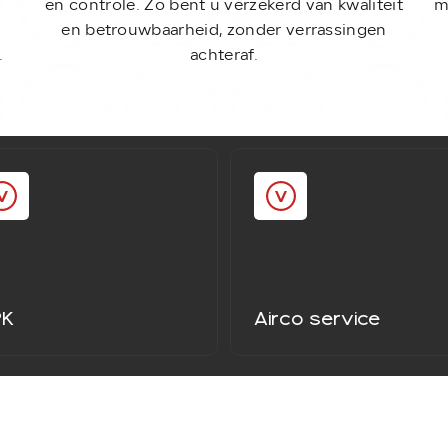
en controle. Zo bent u verzekerd van kwaliteit
m
en betrouwbaarheid, zonder verrassingen
.
achteraf.
PK
Airco service