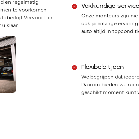
ed en regelmatig
Vakkundige servic
lemen te voorkomen
Onze monteurs zijn niet
Autobedrijf Vervoort in
ook jarenlange ervaring
u klaar.
auto altijd in topconditie
Flexibele tijden
We begrijpen dat ieder
Daarom bieden we ruime 
geschikt moment kunt v