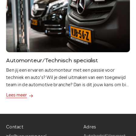
Verkocht
Contact
Automonteur/Technisch specialist
Ben jij een ervaren automonteur met een passie voor
techniek en auto's? Wil je deel uitmaken van een toegewijd
team in de automotive branche? Dan is dit jouw kans om bij
ons autobedrijf aan de slag te gaan!
Lees meer
Contact
Adres
info@vervoortauto.nl
Autobedrijf Vervoort
0413 – 47 23 64
Schietbergweg 2
Contact
Adres
5492 TH Sint-Oedenrode