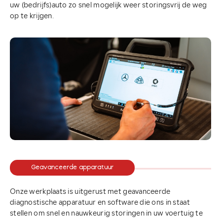
uw (bedrijfs)auto zo snel mogelijk weer storingsvrij de weg
op te krijgen.
Verkocht
Contact
Geavanceerde apparatuur
Contact
Adres
info@vervoortauto.nl
Autobedrijf Vervoort
Onze werkplaats is uitgerust met geavanceerde
0413 – 47 23 64
Schietbergweg 2
diagnostische apparatuur en software die ons in staat
5492 TH Sint-Oedenrode
stellen om snel en nauwkeurig storingen in uw voertuig te