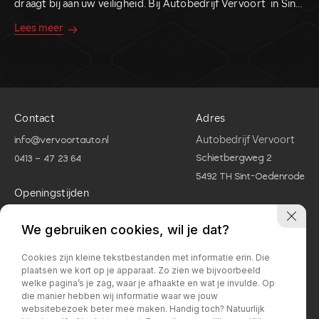
draagt bij aan uw veiligheid. Bij Autobedrijf Vervoort in Sint-
k
Oedenrode staan we graag voor u klaar.
k
Lees meer
L
Contact
Adres
Autobedrijf Vervoort
info@vervoortauto.nl
Schietbergweg 2
0413 – 47 23 64
5492 TH Sint-Oedenrode
Openingstijden
Maandag - Vrijdag:
8.00 – 17.30 uur
We gebruiken cookies, wil je dat?
Zaterdag:
8.00 – 13.00 uur
Cookies zijn kleine tekstbestanden met informatie erin. Die
plaatsen we kort op je apparaat. Zo zien we bijvoorbeeld
welke pagina’s je zag, waar je afhaakte en wat je invulde. Op
Contact
die manier hebben wij informatie waar we jouw
websitebezoek beter mee maken. Handig toch? Natuurlijk