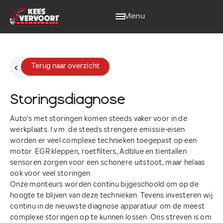
Menu
MENU
Home
Terug naar overzicht
Aanbod
Storingsdiagnose
Auto's met storingen komen steeds vaker voor in de
Diensten
werkplaats. I.v.m. de steeds strengere emissie-eisen
worden er veel complexe technieken toegepast op een
motor. EGR kleppen, roetfilters, Adblue en tientallen
Werkplaats
sensoren zorgen voor een schonere uitstoot, maar helaas
ook voor veel storingen.
Vacatures
Onze monteurs worden continu bijgeschoold om op de
hoogte te blijven van deze technieken. Tevens investeren wij
continu in de nieuwste diagnose apparatuur om de meest
Over ons
complexe storingen op te kunnen lossen. Ons streven is om