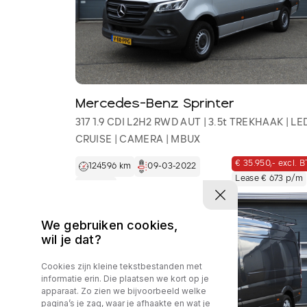
Mercedes-Benz Sprinter
317 1.9 CDI L2H2 RWD AUT | 3.5t TREKHAAK | LED
CRUISE | CAMERA | MBUX
€ 35.950,- excl. 
124596 km
09-03-2022
Lease € 673 p/m
Diesel
We gebruiken cookies,
wil je dat?
Cookies zijn kleine tekstbestanden met
informatie erin. Die plaatsen we kort op je
apparaat. Zo zien we bijvoorbeeld welke
pagina’s je zag, waar je afhaakte en wat je