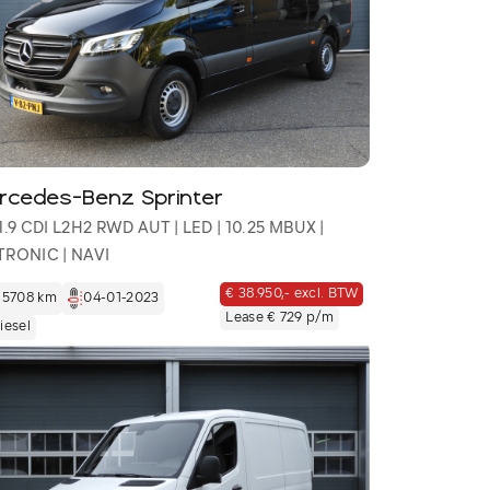
rcedes-Benz Sprinter
 1.9 CDI L2H2 RWD AUT | LED | 10.25 MBUX |
TRONIC | NAVI
€ 38.950,- excl. BTW
15708 km
04-01-2023
Lease € 729 p/m
iesel