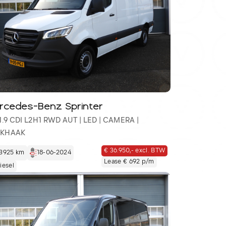
rcedes-Benz Sprinter
 1.9 CDI L2H1 RWD AUT | LED | CAMERA |
EKHAAK
€ 36.950,- excl. BTW
3925 km
18-06-2024
Lease € 692 p/m
iesel