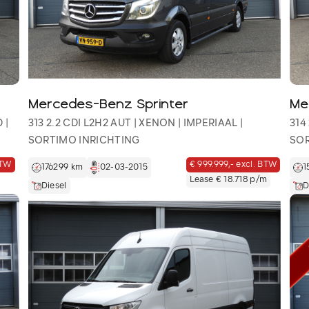
Mercedes-Benz Sprinter
Me
 |
313 2.2 CDI L2H2 AUT | XENON | IMPERIAAL |
314
SORTIMO INRICHTING
SOR
BTW
€ 999.999,- excl. BTW
176299 km
02-03-2015
1
Lease € 18.718 p/m
Diesel
D