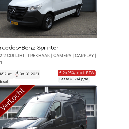
rcedes-Benz Sprinter
 2.2 CDI L1H1 | TREKHAAK | CAMERA | CARPLAY |
I
€ 26.950,- excl. BTW
1817 km
06-01-2021
Lease € 504 p/m
iesel