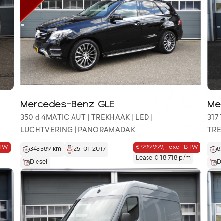
Mercedes-Benz GLE
Me
350 d 4MATIC AUT | TREKHAAK | LED |
317
LUCHTVERING | PANORAMADAK
TR
BTW
€ 999.999,- excl. BTW
343389 km
25-01-2017
8
Lease € 18.718 p/m
Diesel
D