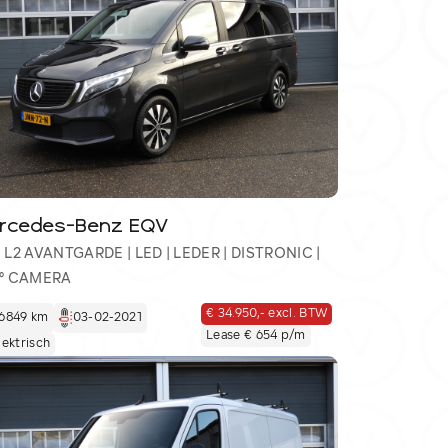
rcedes-Benz EQV
Aanbod
 L2 AVANTGARDE | LED | LEDER | DISTRONIC |
Werkplaats
° CAMERA
Over ons
Contact
€ 34.950,- excl. BTW
6849 km
03-02-2021
Lease € 654 p/m
lektrisch
rvoortauto.nl
0413 – 47 23 64