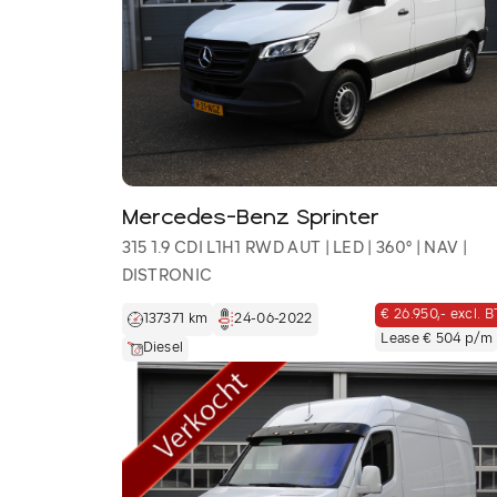
Mercedes-Benz Sprinter
315 1.9 CDI L1H1 RWD AUT | LED | 360° | NAV |
DISTRONIC
€ 26.950,- excl. 
137371 km
24-06-2022
Lease € 504 p/m
Diesel