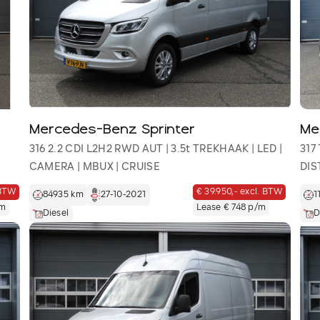
Mercedes-Benz Sprinter
Me
|
316 2.2 CDI L2H2 RWD AUT | 3.5t TREKHAAK | LED |
317
CAMERA | MBUX | CRUISE
DIS
 BTW
€ 39.950,- excl. BTW
84935 km
27-10-2021
1
/m
Lease € 748 p/m
Diesel
D