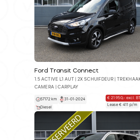
Ford Transit Connect
Home
1.5 ACTIVE L1 AUT | 2X SCHUIFDEUR | TREKHAAK
Diensten
CAMERA | CARPLAY
Vacatures
Verkocht
€ 21.950,- excl. 
57172 km
31-01-2024
Lease € 411 p/m
Diesel
Contact: