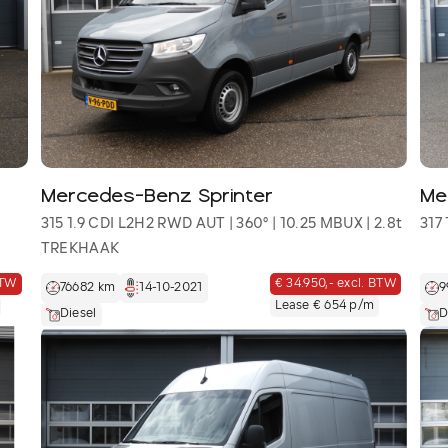
Mercedes-Benz Sprinter
Me
315 1.9 CDI L2H2 RWD AUT | 360° | 10.25 MBUX | 2.8t
317
TREKHAAK
BTW
€ 34.950,- excl. BTW
76682 km
14-10-2021
9
Lease € 654 p/m
Diesel
D