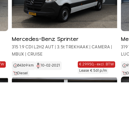
Mercedes-Benz Sprinter
Me
315 1.9 CDI L2H2 AUT | 3.5t TREKHAAK | CAMERA |
319
MBUX | CRUISE
LUC
BTW
€ 29.950,- excl. BTW
84369 km
10-02-2021
9
Lease € 561 p/m
Diesel
D