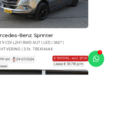
rcedes-Benz Sprinter
 1.9 CDI L2H1 RWD AUT | LED | 360° |
HTVERING | 3.5t. TREKHAAK
Kan ik je misschien helpen?
1
€ 999.999,- excl. BTW
791 km
29-07-2024
Lease € 18.718 p/m
iesel