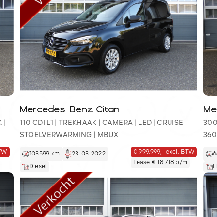
Mercedes-Benz Citan
Me
 |
110 CDI L1 | TREKHAAK | CAMERA | LED | CRUISE |
300
STOELVERWARMING | MBUX
360
BTW
€ 999.999,- excl. BTW
103599 km
23-03-2022
6
Lease € 18.718 p/m
Diesel
E
info@ve