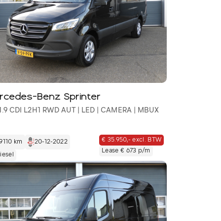
rcedes-Benz Sprinter
 1.9 CDI L2H1 RWD AUT | LED | CAMERA | MBUX
€ 35.950,- excl. BTW
9110 km
20-12-2022
Lease € 673 p/m
iesel