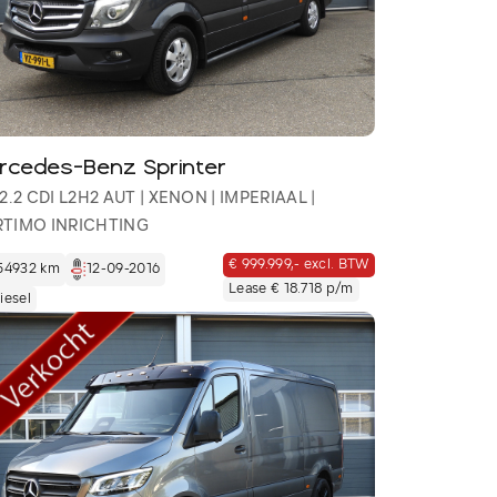
rcedes-Benz Sprinter
 2.2 CDI L2H2 AUT | XENON | IMPERIAAL |
TIMO INRICHTING
€ 999.999,- excl. BTW
54932 km
12-09-2016
Lease € 18.718 p/m
iesel