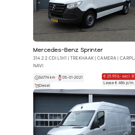
Mercedes-Benz Sprinter
314 2.2 CDI L1H1 | TREKHAAK | CAMERA | CARPL
NAVI
€ 25.950,- excl. 
56774 km
05-01-2021
Lease € 486 p/m
Diesel