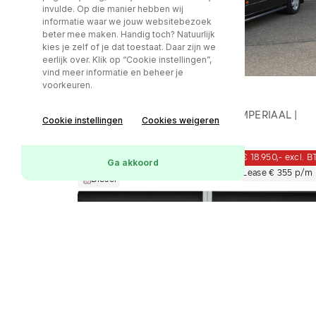
invulde. Op die manier hebben wij
informatie waar we jouw websitebezoek
beter mee maken. Handig toch? Natuurlijk
kies je zelf of je dat toestaat. Daar zijn we
eerlijk over. Klik op “Cookie instellingen”,
vind meer informatie en beheer je
voorkeuren.
Mercedes-Benz Sprinter
313 2.2 CDI L2H2 AUT | XENON | IMPERIAAL |
Cookie instellingen
Cookies weigeren
SORTIMO INRICHTING
€ 18.950,- excl. 
159922 km
02-03-2015
Ga akkoord
Lease € 355 p/m
Diesel