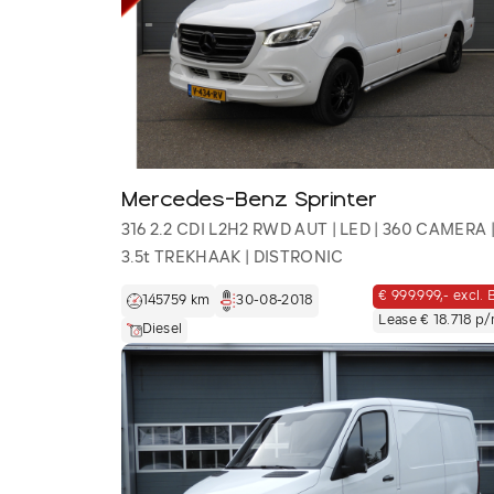
Mercedes-Benz Sprinter
316 2.2 CDI L2H2 RWD AUT | LED | 360 CAMERA 
3.5t TREKHAAK | DISTRONIC
€ 999.999,- excl.
145759 km
30-08-2018
Lease € 18.718 p
Diesel